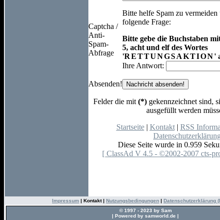
Bitte helfe Spam zu vermeiden
folgende Frage:
Captcha /
Anti-
Bitte gebe die Buchstaben m
Spam-
5, acht und elf des Wortes
Abfrage
'
RETTUNGSAKTION
' 
Ihre Antwort:
Absenden!
Felder die mit
(*)
gekennzeichnet sind, si
ausgefüllt werden müss
Startseite
|
Kontakt
|
RSS Informa
Datenschutzerklärun
Diese Seite wurde in 0.959 Sekun
[ ClassAd V 4.5 - ©2002-2007 cts-pro
Impressum
| Kontakt |
Nutzungsbedingungen
|
Datenschutzerklärung 
© 1997 - 2023 by Sam
| Powered by samworld.de |