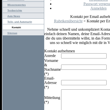
Passwort verges
Wissenswertes
Anmelden
Testberichte
Kontakt per Email aufne
Auto News
Rubrikenübersicht
> Kontakt per E
Teile- und Automarkt
Kontakt
Nehme schnell und unkompliziert Konta
einfach deinen Namen, deine Email-Adress
Sitemap
die du uns übermitteln willst, in das For
uns so schnell wie möglich mit dir in 
Kontakt aufnehmen
Anrede
Vorname
&
Nachname
(*)
Email-
Adresse
(*)
Mitteilung
(*)