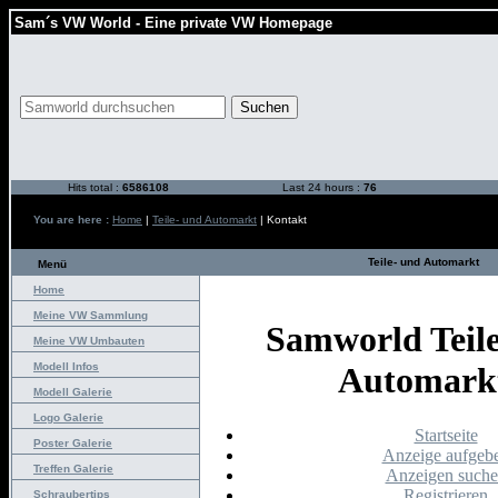
Sam´s VW World - Eine private VW Homepage
Hits total :
6586108
Last 24 hours :
76
You are here :
Home
|
Teile- und Automarkt
| Kontakt
Teile- und Automarkt
Menü
Home
Meine VW Sammlung
Samworld Teil
Meine VW Umbauten
Modell Infos
Automark
Modell Galerie
Logo Galerie
Startseite
Poster Galerie
Anzeige aufgeb
Treffen Galerie
Anzeigen such
Registrieren
Schraubertips