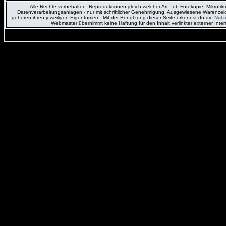
Alle Rechte vorbehalten. Reproduktionen gleich welcher Art - ob Fotokopie, Mikrofil
Datenverarbeitungsanlagen - nur mit schriftlicher Genehmigung. Ausgewiesene Warenz
gehören ihren jeweiligen Eigentümern. Mit der Benutzung dieser Seite erkennst du die
Nutz
Webmaster übernimmt keine Haftung für den Inhalt verlinkter externer Inter