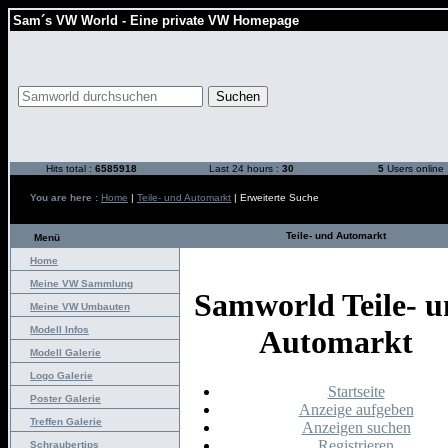
Sam´s VW World - Eine private VW Homepage
Hits total :
6585918
Last 24 hours :
30
5
Users online
You are here :
Home
|
Teile- und Automarkt
| Erweiterte Suche
Teile- und Automarkt
Menü
Home
Meine VW Sammlung
Samworld Teile- 
Meine VW Umbauten
Modell Infos
Automarkt
Modell Galerie
Logo Galerie
Startseite
Poster Galerie
Anzeige aufgeben
Treffen Galerie
Anzeigen suchen
Registrieren
Schraubertips