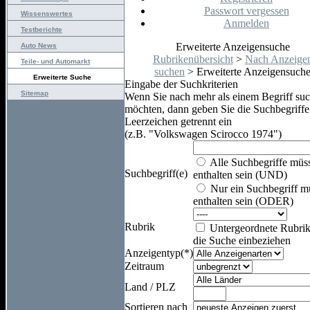
Passwort vergessen
Wissenswertes
Anmelden
Testberichte
Erweiterte Anzeigensuche
Auto News
Rubrikenübersicht
>
Nach Anzeige
Teile- und Automarkt
suchen
> Erweiterte Anzeigensuch
Erweiterte Suche
Eingabe der Suchkriterien
Sitemap
Wenn Sie nach mehr als einem Begriff su
möchten, dann geben Sie die Suchbegriffe
Leerzeichen getrennt ein
(z.B. "Volkswagen Scirocco 1974")
Alle Suchbegriffe müs
Suchbegriff(e)
enthalten sein (UND)
Nur ein Suchbegriff m
enthalten sein (ODER)
Rubrik
Untergeordnete Rubrik
die Suche einbeziehen
Anzeigentyp(*)
Zeitraum
Land / PLZ
Sortieren nach