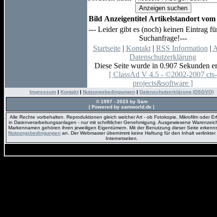
Bild
Anzeigentitel
Artikelstandort
vom
--- Leider gibt es (noch) keinen Eintrag fü
Suchanfrage!---
Startseite
|
Kontakt
|
RSS Information
|
Datenschutzerklärung
Diese Seite wurde in 0.907 Sekunden ers
[ ClassAd V 4.5 - ©2002-2007 cts-
projects&software ]
Impressum
|
Kontakt
|
Nutzungsbedingungen
|
Datenschutzerklärung (DSGVO)
© 1997 - 2023 by Sam
| Powered by samworld.de |
Alle Rechte vorbehalten. Reproduktionen gleich welcher Art - ob Fotokopie, Mikrofilm oder E
in Datenverarbeitungsanlagen - nur mit schriftlicher Genehmigung. Ausgewiesene Warenzei
Markennamen gehören ihren jeweiligen Eigentümern. Mit der Benutzung dieser Seite erkenns
Nutzungsbedingungen
an. Der Webmaster übernimmt keine Haftung für den Inhalt verlinkter 
Internetseiten.