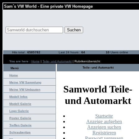
Sam´s VW World - Eine private VW Homepage
Hits total :
6585782
Last 24 hours :
64
10
Users online
You are here :
Home
|
Teile- und Automarkt
| Rubrikenübersicht
Teile- und Automarkt
Menü
Home
Meine VW Sammlung
Samworld Teile-
Meine VW Umbauten
Modell Infos
und Automarkt
Modell Galerie
Logo Galerie
Startseite
Poster Galerie
Anzeige aufgeben
Treffen Galerie
Anzeigen suchen
Registrieren
Schraubertips
Passwort vergessen