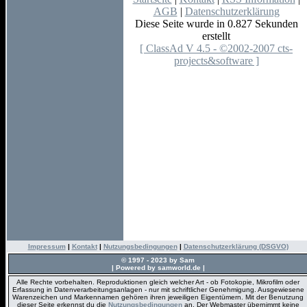
AGB
|
Datenschutzerklärung
Diese Seite wurde in 0.827 Sekunden
erstellt
[ ClassAd V 4.5 - ©2002-2007 cts-
projects&software ]
Impressum
|
Kontakt
|
Nutzungsbedingungen
|
Datenschutzerklärung (DSGVO)
© 1997 - 2023 by Sam
| Powered by samworld.de |
Alle Rechte vorbehalten. Reproduktionen gleich welcher Art - ob Fotokopie, Mikrofilm oder
Erfassung in Datenverarbeitungsanlagen - nur mit schriftlicher Genehmigung. Ausgewiesene
Warenzeichen und Markennamen gehören ihren jeweiligen Eigentümern. Mit der Benutzung
dieser Seite erkennst du die
Nutzungsbedingungen
an. Der Webmaster übernimmt keine