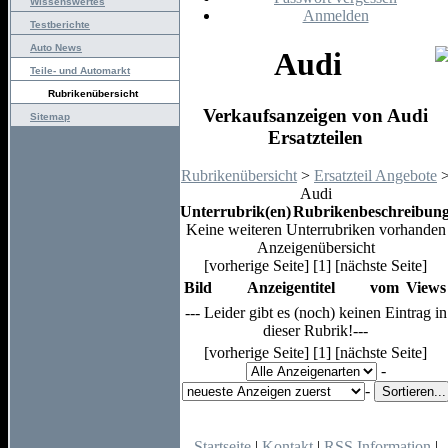
Wissenswertes
Anmelden
Testberichte
Auto News
Audi
Teile- und Automarkt
Rubrikenübersicht
Verkaufsanzeigen von Audi
Sitemap
Ersatzteilen
Rubrikenübersicht
>
Ersatzteil Angebote
Audi
Unterrubrik(en)
Rubrikenbeschreibun
Keine weiteren Unterrubriken vorhanden
Anzeigenübersicht
[vorherige Seite] [1] [nächste Seite]
Bild
Anzeigentitel
vom
Views
--- Leider gibt es (noch) keinen Eintrag in
dieser Rubrik!---
[vorherige Seite] [1] [nächste Seite]
-
-
Startseite
|
Kontakt
|
RSS Information
|