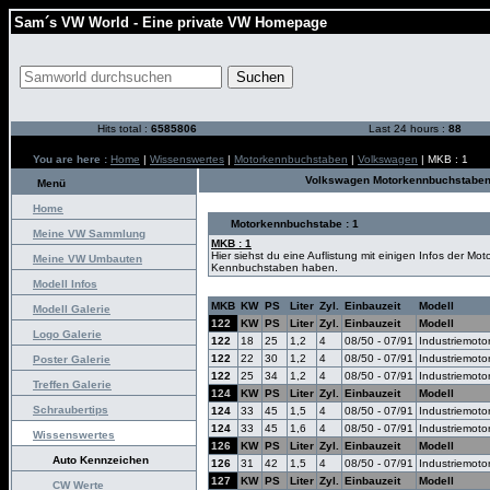
Sam´s VW World - Eine private VW Homepage
Hits total :
6585806
Last 24 hours :
88
You are here :
Home
|
Wissenswertes
|
Motorkennbuchstaben
|
Volkswagen
| MKB : 1
Volkswagen Motorkennbuchstaben
Menü
Home
Motorkennbuchstabe : 1
Meine VW Sammlung
MKB : 1
Hier siehst du eine Auflistung mit einigen Infos der Mo
Meine VW Umbauten
Kennbuchstaben haben.
Modell Infos
MKB
KW
PS
Liter
Zyl.
Einbauzeit
Modell
Modell Galerie
122
KW
PS
Liter
Zyl.
Einbauzeit
Modell
Logo Galerie
122
18
25
1,2
4
08/50 - 07/91
Industriemoto
122
22
30
1,2
4
08/50 - 07/91
Industriemoto
Poster Galerie
122
25
34
1,2
4
08/50 - 07/91
Industriemoto
Treffen Galerie
124
KW
PS
Liter
Zyl.
Einbauzeit
Modell
Schraubertips
124
33
45
1,5
4
08/50 - 07/91
Industriemoto
124
33
45
1,6
4
08/50 - 07/91
Industriemoto
Wissenswertes
126
KW
PS
Liter
Zyl.
Einbauzeit
Modell
Auto Kennzeichen
126
31
42
1,5
4
08/50 - 07/91
Industriemoto
127
KW
PS
Liter
Zyl.
Einbauzeit
Modell
CW Werte