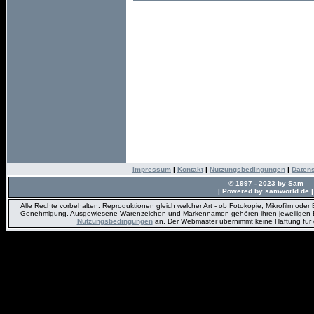
Impressum
|
Kontakt
|
Nutzungsbedingungen
|
Daten
© 1997 - 2023 by Sam
| Powered by samworld.de |
Alle Rechte vorbehalten. Reproduktionen gleich welcher Art - ob Fotokopie, Mikrofilm oder 
Genehmigung. Ausgewiesene Warenzeichen und Markennamen gehören ihren jeweiligen Eig
Nutzungsbedingungen
an. Der Webmaster übernimmt keine Haftung für den