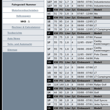
127
46
62
1,7
4
08/50 - 07/91
Industriemoto
Fahrgestell Nummer
127
46
62
1,8
4
08/50 - 07/91
Industriemoto
1C
KW
PS
Liter
Zyl.
Einbauzeit
Modell
Motorkennbuchstaben
1C
51
70
1,6
4
07/87 - 12/88
Iltis
Volkswagen
1E
KW
PS
Liter
Zyl.
Einbauzeit
Modell
MKB : 1
1E
70
95
2,4
6
08/89 - 12/95
LT
1E
70
95
2,4
6
08/88 - 07/89
LT
Rechner & Calculatoren
1E
70
95
2,4
6
08/88 - 12/95
LT Campingmo
Testberichte
1F
KW
PS
Liter
Zyl.
Einbauzeit
Modell
1F
55
75
1,6
4
08/88 - 07/90
Passat
Auto News
Caddy,
1F
55
75
1,6
4
11/95 - 05/97
Kastenwagen
Teile- und Automarkt
Caddy,
1F
55
75
1,6
4
09/96 - 05/97
Sitemap
Kastenwagen
1F
55
75
1,6
4
11/95 - 09/97
Polo Classic
1F
55
75
1,6
4
10/94 - 04/96
Polo
1G
KW
PS
Liter
Zyl.
Einbauzeit
Modell
1G
68
92
2,4
6
08/88 - 07/98
LT
1G
68
92
2,4
6
08/89 - 07/92
LT
1G
68
92
2,4
6
08/88 - 07/98
LT Campingmo
1H
KW
PS
Liter
Zyl.
Einbauzeit
Modell
1H
118
160
1,8
4
08/88 - 07/89
Rallye Golf
1K
KW
PS
Liter
Zyl.
Einbauzeit
Modell
1K
44
60
1,8
4
03/88 - 07/89
Golf
1P
KW
PS
Liter
Zyl.
Einbauzeit
Modell
1P
72
98
1,8
4
08/88 - 07/91
Golf Syncro
1P
72
98
1,8
4
08/88 - 07/91
Jetta Syncro
1S
KW
PS
Liter
Zyl.
Einbauzeit
Modell