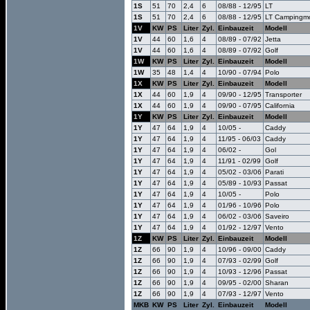
1S
51
70
2,4
6
08/88 - 12/95
LT
1S
51
70
2,4
6
08/88 - 12/95
LT Campingmo
1V
KW
PS
Liter
Zyl.
Einbauzeit
Modell
1V
44
60
1,6
4
08/89 - 07/92
Jetta
1V
44
60
1,6
4
08/89 - 07/92
Golf
1W
KW
PS
Liter
Zyl.
Einbauzeit
Modell
1W
35
48
1,4
4
10/90 - 07/94
Polo
1X
KW
PS
Liter
Zyl.
Einbauzeit
Modell
1X
44
60
1,9
4
09/90 - 12/95
Transporter
1X
44
60
1,9
4
09/90 - 07/95
California
1Y
KW
PS
Liter
Zyl.
Einbauzeit
Modell
1Y
47
64
1,9
4
10/05 -
Caddy
1Y
47
64
1,9
4
11/95 - 06/03
Caddy
1Y
47
64
1,9
4
06/02 -
Gol
1Y
47
64
1,9
4
11/91 - 02/99
Golf
1Y
47
64
1,9
4
05/02 - 03/06
Parati
1Y
47
64
1,9
4
05/89 - 10/93
Passat
1Y
47
64
1,9
4
10/05 -
Polo
1Y
47
64
1,9
4
01/96 - 10/96
Polo
1Y
47
64
1,9
4
06/02 - 03/06
Saveiro
1Y
47
64
1,9
4
01/92 - 12/97
Vento
1Z
KW
PS
Liter
Zyl.
Einbauzeit
Modell
1Z
66
90
1,9
4
10/96 - 09/00
Caddy
1Z
66
90
1,9
4
07/93 - 02/99
Golf
1Z
66
90
1,9
4
10/93 - 12/96
Passat
1Z
66
90
1,9
4
09/95 - 02/00
Sharan
1Z
66
90
1,9
4
07/93 - 12/97
Vento
MKB
KW
PS
Liter
Zyl.
Einbauzeit
Modell